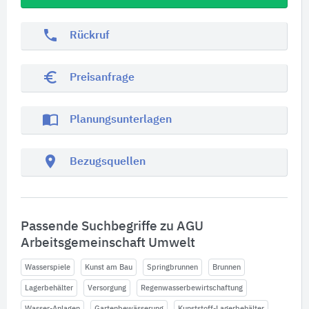
phone
Rückruf
euro_symbol
Preisanfrage
import_contacts
Planungsunterlagen
location_on
Bezugsquellen
Passende Suchbegriffe zu AGU
Arbeitsgemeinschaft Umwelt
Wasserspiele
Kunst am Bau
Springbrunnen
Brunnen
Lagerbehälter
Versorgung
Regenwasserbewirtschaftung
Wasser-Anlagen
Gartenbewässerung
Kunststoff-Lagerbehälter