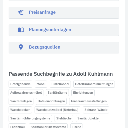
euro_symbol
Preisanfrage
import_contacts
Planungsunterlagen
location_on
Bezugsquellen
Passende Suchbegriffe zu Adolf Kuhlmann
Hotelgebäude
Möbel
Einzelmöbel
Hotelzimmereinrichtungen
Aufbewahrungsmöbel
Sanitärräume
Einrichtungen
Sanitäranlagen
Hoteleinrichtungen
Innenraumausstattungen
Waschbecken
Waschplatzmöbel (Unterbau)
Schrank-Wände
Sanitärmöblierungssysteme
Stehtische
Sanitärobjekte
Ladenbau
Badmöblierungssysteme
Tische