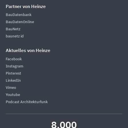
Partner von Heinze
BauDatenbank
BauDatenOnline
BauNetz
baunetz id
Aktuelles von Heinze
Facebook
Instagram
Pinterest
LinkedIn
Vimeo
Youtube
Podcast Architekturfunk
8.000