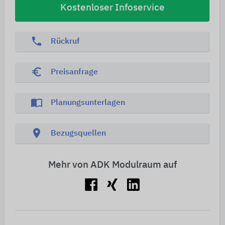
Kostenloser Infoservice
phone
Rückruf
euro_symbol
Preisanfrage
import_contacts
Planungsunterlagen
location_on
Bezugsquellen
Mehr von ADK Modulraum auf