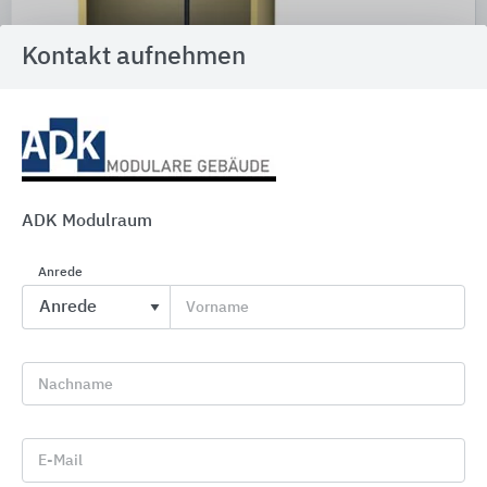
Kontakt aufnehmen
Gewässerschutz: Abscheider und Pumpstationen
für den Erdeinbau
ACO
ADK Modulraum
Anrede
Vorname
Nachname
E-Mail