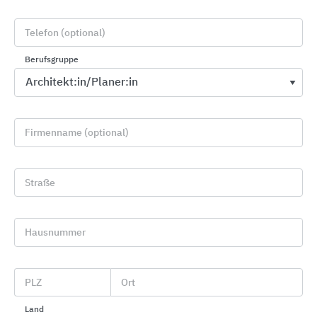
Telefon (optional)
Berufsgruppe
Firmenname (optional)
CWS MediLine Waschraumausstattungen
Straße
CWS Hygiene Deutschland
Hausnummer
PLZ
Ort
Land