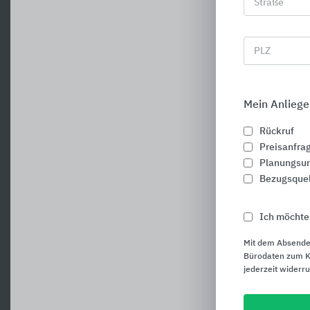
Straße
PLZ
A
Mein Anliege
Rückruf
Preisanfra
Planungsun
Bezugsque
Ich möchte
Mit dem Absende
Bürodaten zum Ku
jederzeit widerr