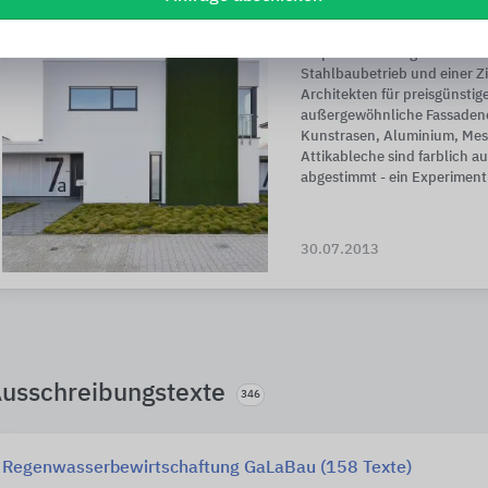
Kuben x 4 - sozial
Inspiriert von Angeboten in
Stahlbaubetrieb und einer Z
Architekten für preisgünstig
außergewöhnliche Fassadeno
Kunstrasen, Aluminium, Mess
Attikableche sind farblich au
abgestimmt - ein Experiment 
30.07.2013
usschreibungstexte
346
Regenwasserbewirtschaftung GaLaBau (158 Texte)