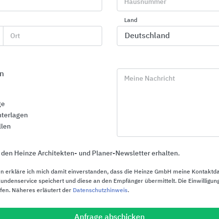
Hausnummer
Land
Ort
rchitekturobjekte
n
Meine Nachricht
Neubau der Hauptv
Kühlungsborn
ge
Der Neubau wurde in Hybrid
terlagen
Holzrahmen realisiert. Die F
Kombination aus Holz-Rhom
llen
Faserzementplatten und Trap
Wärmepumpen, Photovoltaik
Kühlung wird eine von fossil
 den Heinze Architekten- und Planer-Newsletter erhalten.
Energieversorgung sichergest
n erkläre ich mich damit einverstanden, dass die Heinze GmbH meine Kontaktd
ndenservice speichert und diese an den Empfänger übermittelt. Die Einwilligung
15.06.2023
ufen. Näheres erläutert der
Datenschutzhinweis
.
Anfrage abschicken