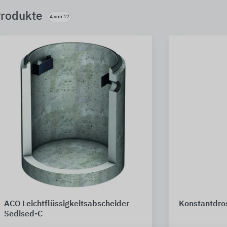
rodukte
4 von 17
ACO Leichtflüssigkeitsabscheider
Konstantdro
Sedised-C