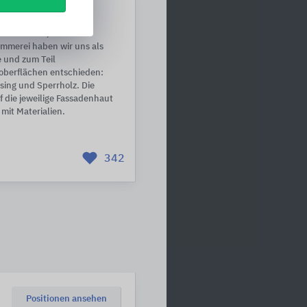
er Wohnungsbau
 Baumärkten, einem
immerei haben wir uns als
e und zum Teil
berflächen entschieden:
ing und Sperrholz. Die
f die jeweilige Fassadenhaut
mit Materialien.
342
Positionen ansehen