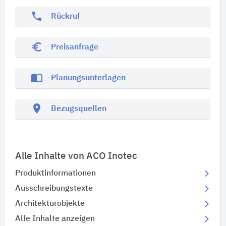
phone
Rückruf
euro_symbol
Preisanfrage
import_contacts
Planungsunterlagen
location_on
Bezugsquellen
Alle Inhalte von ACO Inotec
Produktinformationen
Ausschreibungstexte
Architekturobjekte
Alle Inhalte anzeigen