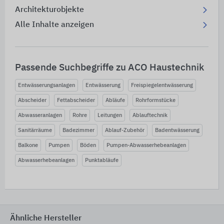
Architekturobjekte
Alle Inhalte anzeigen
Passende Suchbegriffe zu ACO Haustechnik
Entwässerungsanlagen
Entwässerung
Freispiegelentwässerung
Abscheider
Fettabscheider
Abläufe
Rohrformstücke
Abwasseranlagen
Rohre
Leitungen
Ablauftechnik
Sanitärräume
Badezimmer
Ablauf-Zubehör
Badentwässerung
Balkone
Pumpen
Böden
Pumpen-Abwasserhebeanlagen
Abwasserhebeanlagen
Punktabläufe
Ähnliche Hersteller