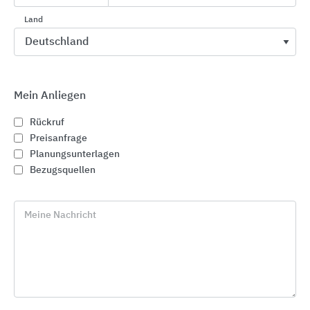
Land
Das ACO Haustechnik Produktsortiment
Entwässern
Boden- und Küchenentwässerung
Mein Anliegen
Badentwässerung
Rückruf
Duschrinnen
Preisanfrage
Badabläufe
Planungsunterlagen
Bezugsquellen
Flächenlösungen
Bodensystem
Meine Nachricht
Dachentwässerung
Flachdachentwässerung
Rohrsysteme
Abscheiden