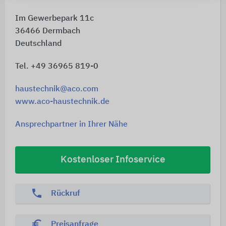
Im Gewerbepark 11c
36466
Dermbach
Deutschland
Tel. +49 36965 819-0
haustechnik@aco.com
www.aco-haustechnik.de
Ansprechpartner in Ihrer Nähe
Kostenloser Infoservice
phone
Rückruf
euro_symbol
Preisanfrage