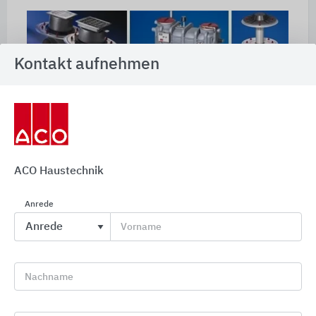
Kontakt aufnehmen
ACO Haustechnik
ACO Haustechnik ist führender Systemanbieter für
Anrede
das Entwässern, Abscheiden und Pumpen in
Vorname
Gebäuden. Das Sortiment ist in einzigartiger
Bandbreite auf Sicherheit, Werterhaltung und
Nachhaltigkeit ausgerichtet. Angeboten werden
Nachname
innovative Systeme von der Dach- bis zur
Bodenentwässerung. Ein wirksamer