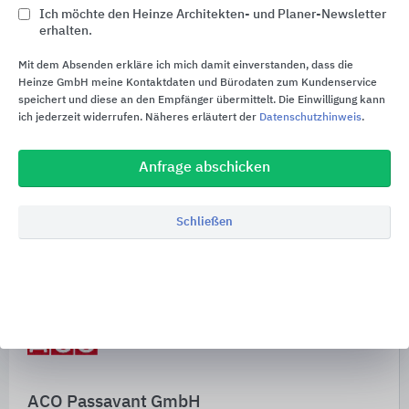
Ich möchte den Heinze Architekten- und Planer-Newsletter
erhalten.
Fettabscheider
Mit dem Absenden erkläre ich mich damit einverstanden, dass die
Pumpen
Heinze GmbH meine Kontaktdaten und Bürodaten zum Kundenservice
speichert und diese an den Empfänger übermittelt. Die Einwilligung kann
ich jederzeit widerrufen. Näheres erläutert der
Datenschutzhinweis
.
Abwasserhebeanlagen
Fertigpumpstationen
Anfrage abschicken
Rückstausysteme
Schließen
Schnelleinstiege
ACO Passavant GmbH