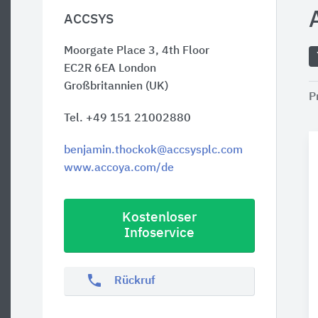
ACCSYS
Moorgate Place 3, 4th Floor
EC2R 6EA
London
Großbritannien (UK)
P
Tel. +49 151 21002880
benjamin.thockok@accsysplc.com
www.accoya.com/de
Kostenloser
Infoservice
phone
Rückruf