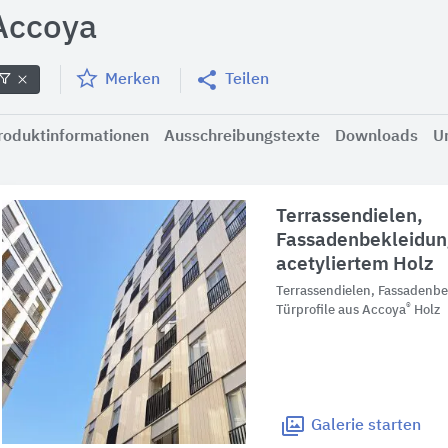
Accoya
Merken
Teilen
roduktinformationen
Ausschreibungstexte
Downloads
U
Terrassendielen,
Fassadenbekleidun
acetyliertem Holz
Terrassendielen, Fassadenbe
®
Türprofile aus Accoya
Holz
Galerie
starten