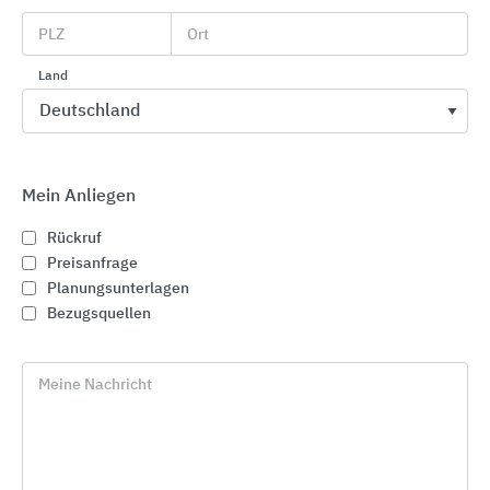
PLZ
Ort
Schnelleinstiege
Land
ABL GmbH
Albert-Büttner-Str. 11
Mein Anliegen
91207
Lauf
Deutschland
Rückruf
Preisanfrage
Tel. +49 9123 188-0
Planungsunterlagen
Bezugsquellen
sales.anfragen@abl.de
www.abl.de/de
Meine Nachricht
Kostenloser Infoservice