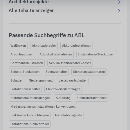
Architekturobjekte
Alle Inhalte anzeigen
Passende Suchbegriffe zu ABL
Wallboxen
Akku-Laderegler
Akku-Ladestationen
Anschlussdosen
Aufputz-Installationen
Installations-Steckdosen
Geräteanschlussdosen
Schuko-Mehrfachsteckdosen
Schuko-Steckdosen
Schutzschalter
Sicherungsautomaten
Schalter
Niederspannung
Lastabwurfschalter
Installationsschalter
Elektroverteileranlagen
Elektroinstallationsanlagen
Aufladung
Elektroinstallationen
Niederspannungsinstallationen konventionell
Elektrosteckvorrichtungen
Installationsgeräte
Installations-Kleinverteiler