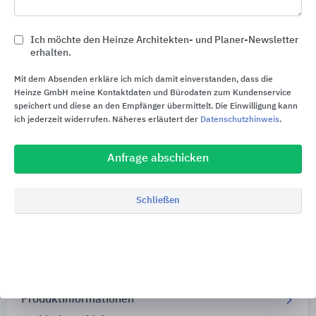
phone
Rückruf
Ich möchte den Heinze Architekten- und Planer-Newsletter
euro_symbol
Preisanfrage
erhalten.
Mit dem Absenden erkläre ich mich damit einverstanden, dass die
import_contacts
Heinze GmbH meine Kontaktdaten und Bürodaten zum Kundenservice
Planungsunterlagen
speichert und diese an den Empfänger übermittelt. Die Einwilligung kann
ich jederzeit widerrufen. Näheres erläutert der
Datenschutzhinweis
.
location_on
Bezugsquellen
Anfrage abschicken
Mehr von ABL auf
Schließen
Alle Inhalte von ABL
Produktinformationen