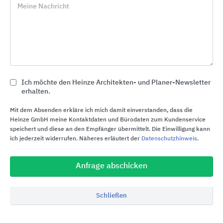
Meine Nachricht
Ich möchte den Heinze Architekten- und Planer-Newsletter
erhalten.
Mit dem Absenden erkläre ich mich damit einverstanden, dass die
Heinze GmbH meine Kontaktdaten und Bürodaten zum Kundenservice
speichert und diese an den Empfänger übermittelt. Die Einwilligung kann
ich jederzeit widerrufen. Näheres erläutert der
Datenschutzhinweis
.
Anfrage abschicken
Die
Lichtschalterbroschüre von Busch Jaeger
Schließen
mit viel Inspiration und Designideen ist ein
praktisches Tool, welches in Kundengesprächen in