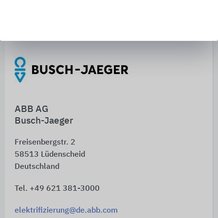
der konkreten Umsetzung unterstützt: vielseitig,
hochwertig und planungssicher.
Schnelleinstiege
ABB AG
Busch-Jaeger
Freisenbergstr. 2
58513
Lüdenscheid
Deutschland
Tel. +49 621 381-3000
elektrifizierung@de.abb.com