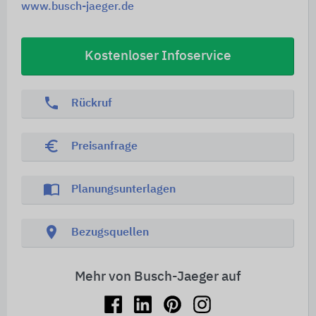
www.busch-jaeger.de
Kostenloser Infoservice
phone
Rückruf
euro_symbol
Preisanfrage
import_contacts
Planungsunterlagen
location_on
Bezugsquellen
Mehr von Busch-Jaeger auf