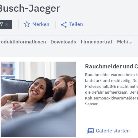
Busch-Jaeger
Merken
Teilen
roduktinformationen
Downloads
Firmenporträt
Mehr
Rauchmelder und 
Rauchmelder warnen beim k
lautstark und rechtzeitig. 
ProfessionalLINE macht mit 
die Gefahr aufmerksam. Der 
Kohlenmonoxidwarnmelder m
Sensor.
Galerie
starten