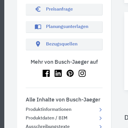
euro_symbol
Preisanfrage
import_contacts
Planungsunterlagen
location_on
Bezugsquellen
Mehr von Busch-Jaeger auf
Alle Inhalte von Busch-Jaeger
Produktinformationen
Produktdaten / BIM
Ausschreibungstexte