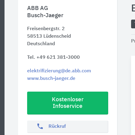
ABB AG
Busch-Jaeger
Freisenbergstr. 2
58513
Lüdenscheid
P
Deutschland
Tel. +49 621 381-3000
elektrifizierung@de.abb.com
www.busch-jaeger.de
Kostenloser
Infoservice
phone
Rückruf