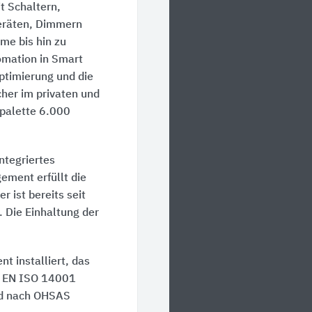
t Schaltern,
eräten, Dimmern
e bis hin zu
omation in Smart
ptimierung und die
her im privaten und
palette 6.000
ntegriertes
ment erfüllt die
ist bereits seit
. Die Einhaltung der
.
 installiert, das
N EN ISO 14001
ind nach OHSAS