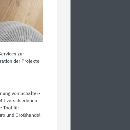
Services zur
ration der Projekte
anung von Schalter-
Mit verschiedenen
 Tool für
Büro und Großhandel