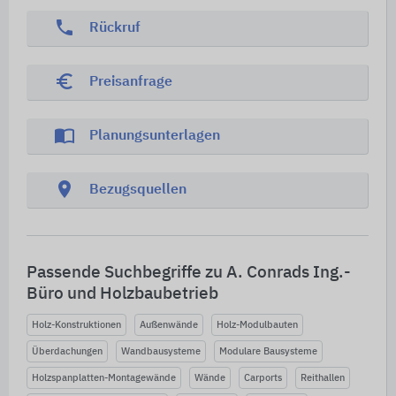
phone
Rückruf
euro_symbol
Preisanfrage
import_contacts
Planungsunterlagen
location_on
Bezugsquellen
Passende Suchbegriffe zu A. Conrads Ing.-
Büro und Holzbaubetrieb
Holz-Konstruktionen
Außenwände
Holz-Modulbauten
Überdachungen
Wandbausysteme
Modulare Bausysteme
Holzspanplatten-Montagewände
Wände
Carports
Reithallen