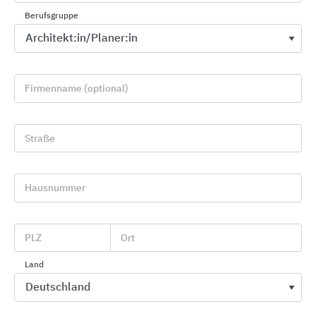
Berufsgruppe
Firmenname (optional)
Straße
Stadtmobiliar: Fahrradparksysteme, Mobiliar und
Hausnummer
Überdachungen aus Stahl und Holz
Falco
PLZ
Ort
Land