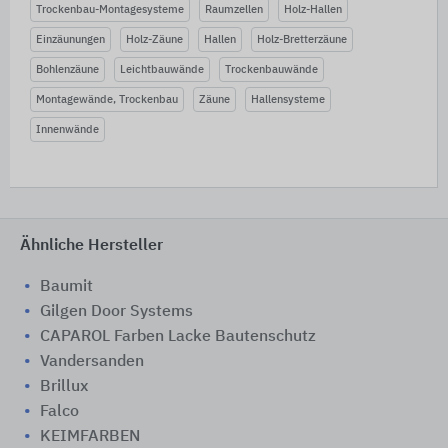
Trockenbau-Montagesysteme
Raumzellen
Holz-Hallen
Einzäunungen
Holz-Zäune
Hallen
Holz-Bretterzäune
Bohlenzäune
Leichtbauwände
Trockenbauwände
Montagewände, Trockenbau
Zäune
Hallensysteme
Innenwände
Ähnliche Hersteller
Baumit
Gilgen Door Systems
CAPAROL Farben Lacke Bautenschutz
Vandersanden
Brillux
Falco
KEIMFARBEN