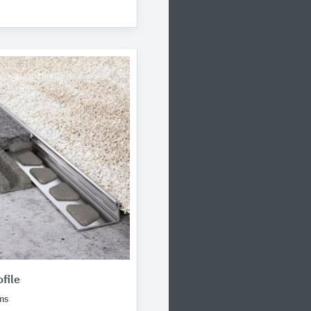
file
ms