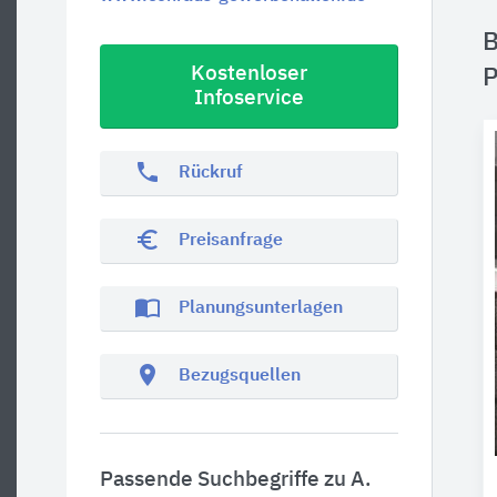
B
Kostenloser
P
Infoservice
phone
Rückruf
euro_symbol
Preisanfrage
import_contacts
Planungsunterlagen
location_on
Bezugsquellen
Passende Suchbegriffe zu A.