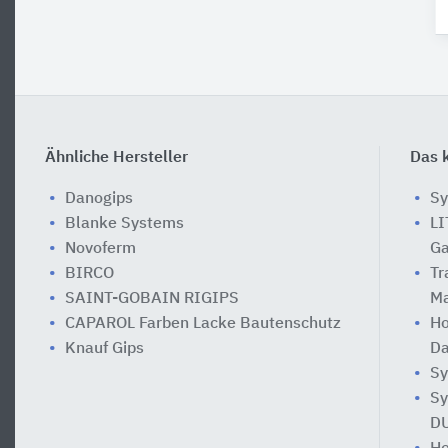
Ähnliche Hersteller
Das k
Danogips
Sy
Blanke Systems
LI
Novoferm
G
BIRCO
Tr
SAINT-GOBAIN RIGIPS
Ma
CAPAROL Farben Lacke Bautenschutz
Ho
Knauf Gips
Da
Sy
Sy
D