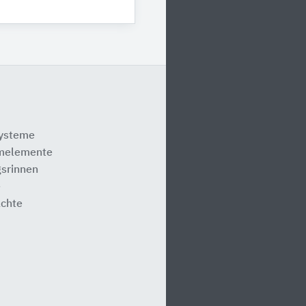
systeme
melemente
srinnen
e
ächte