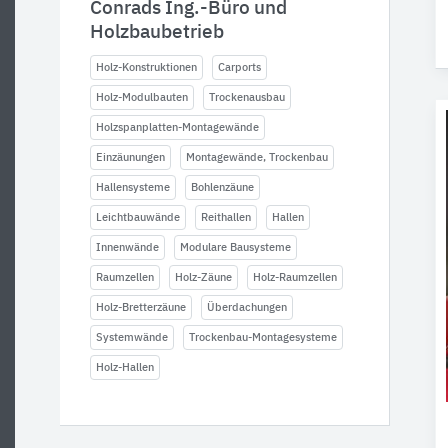
Conrads Ing.-Büro und
Holzbaubetrieb
Holz-Konstruktionen
Carports
Holz-Modulbauten
Trockenausbau
Holzspanplatten-Montagewände
Einzäunungen
Montagewände, Trockenbau
Hallensysteme
Bohlenzäune
Leichtbauwände
Reithallen
Hallen
Innenwände
Modulare Bausysteme
Raumzellen
Holz-Zäune
Holz-Raumzellen
Holz-Bretterzäune
Überdachungen
Systemwände
Trockenbau-Montagesysteme
Holz-Hallen