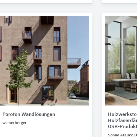
Poroton Wandlösungen
Holzwerkstof
Holzfaserdä
wienerberger
OSB-Produk
Sonae Arauco D