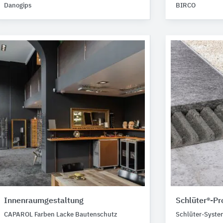
Danogips
BIRCO
Innenraumgestaltung
Schlüter®-Pro
CAPAROL Farben Lacke Bautenschutz
Schlüter-Syste