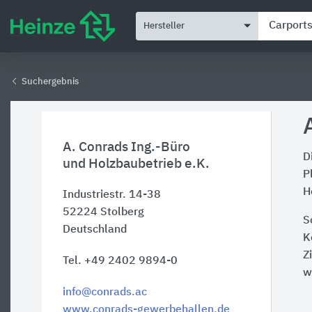
Hersteller
Suchergebnis
A. Conrads Ing.-Büro
D
und Holzbaubetrieb e.K.
P
H
Industriestr. 14-38
52224
Stolberg
S
Deutschland
K
Z
Tel. +49 2402 9894-0
w
info@conrads.ac
www.conrads-gewerbehallen.de