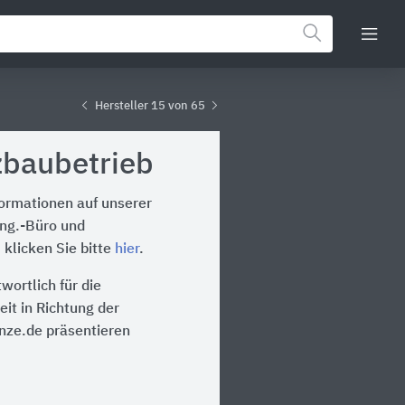
Hersteller 15 von 65
zbaubetrieb
formationen auf unserer
Ing.-Büro und
klicken Sie bitte
hier
.
wortlich für die
it in Richtung der
inze.de präsentieren