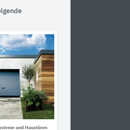
olgende
ysteme und Haustüren