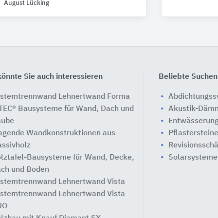
August Lücking
önnte Sie auch interessieren
Beliebte Suchen
stemtrennwand Lehnertwand Forma
Abdichtungs
TEC® Bausysteme für Wand, Dach und
Akustik-Däm
aube
Entwässerung
agende Wandkonstruktionen aus
Pflasterstein
ssivholz
Revisionssch
lztafel-Bausysteme für Wand, Decke,
Solarsysteme
ch und Boden
stemtrennwand Lehnertwand Vista
stemtrennwand Lehnertwand Vista
UO