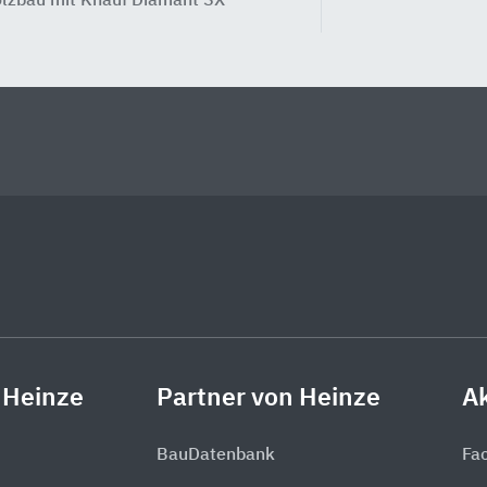
lzbau mit Knauf Diamant SX
 Heinze
Partner von Heinze
Ak
BauDatenbank
Fa