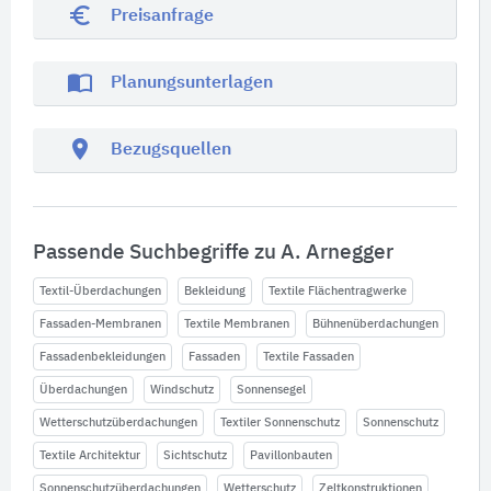
euro_symbol
Preisanfrage
import_contacts
Planungsunterlagen
location_on
Bezugsquellen
Passende Suchbegriffe zu A. Arnegger
Textil-Überdachungen
Bekleidung
Textile Flächentragwerke
Fassaden-Membranen
Textile Membranen
Bühnenüberdachungen
Fassadenbekleidungen
Fassaden
Textile Fassaden
Überdachungen
Windschutz
Sonnensegel
Wetterschutzüberdachungen
Textiler Sonnenschutz
Sonnenschutz
Textile Architektur
Sichtschutz
Pavillonbauten
Sonnenschutzüberdachungen
Wetterschutz
Zeltkonstruktionen