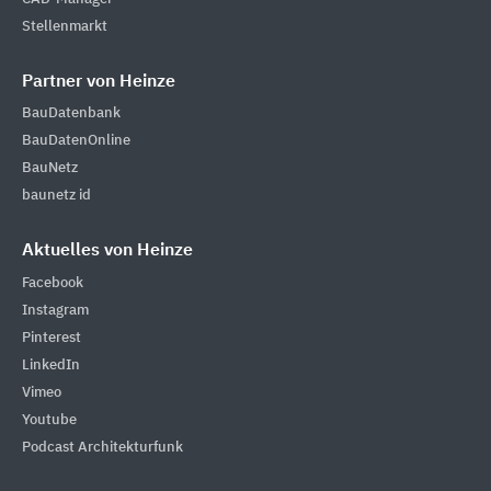
Stellenmarkt
Partner von Heinze
BauDatenbank
BauDatenOnline
BauNetz
baunetz id
Aktuelles von Heinze
Facebook
Instagram
Pinterest
LinkedIn
Vimeo
Youtube
Podcast Architekturfunk