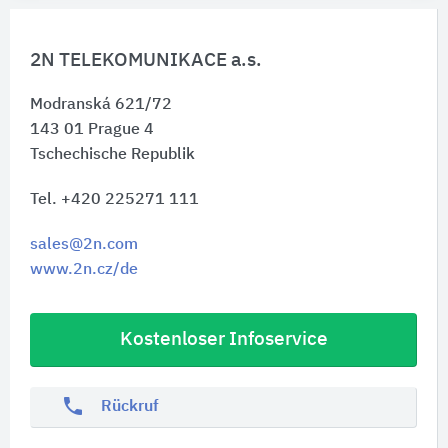
2N TELEKOMUNIKACE a.s.
Modranská 621/72
143 01
Prague 4
Tschechische Republik
Tel. +420 225271 111
sales@2n.com
www.2n.cz/de
Kostenloser Infoservice
phone
Rückruf