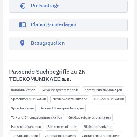
euro_symbol
Preisanfrage
import_contacts
Planungsunterlagen
location_on
Bezugsquellen
Passende Suchbegriffe zu 2N
TELEKOMUNIKACE a.s.
Kommunikation
Gebäudesystemtechnik
Kommunikationsanlagen
Sprachkommunikation
Medienkommunikation
Tür-Kommunikation
Sprechanlagen
Tür- und Haussprechanlagen
Tür- und Eingangskommunikation
Gebäudesicherungsanlagen
Haussprechanlagen
Bildkommunikation
Bildsprechanlagen
Tür-Sprechstellen
Videosprechanlagen
Zeitkontrolleinrichtungen