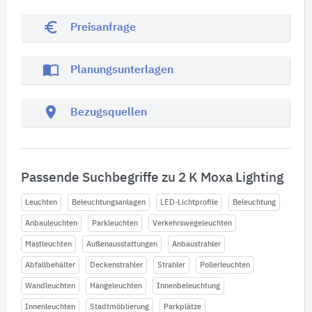
euro_symbol
Preisanfrage
import_contacts
Planungsunterlagen
location_on
Bezugsquellen
Passende Suchbegriffe zu 2 K Moxa Lighting
Leuchten
Beleuchtungsanlagen
LED-Lichtprofile
Beleuchtung
Anbauleuchten
Parkleuchten
Verkehrswegeleuchten
Mastleuchten
Außenausstattungen
Anbaustrahler
Abfallbehälter
Deckenstrahler
Strahler
Pollerleuchten
Wandleuchten
Hängeleuchten
Innenbeleuchtung
Innenleuchten
Stadtmöblierung
Parkplätze