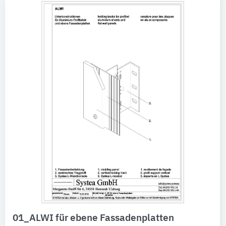
Produktkategorie
Platten-Montageprofile
46
Außenwandbekleidungssysteme
26
T-Profile
1
Winkelprofile
1
01_ALWI für ebene Fassadenplatten