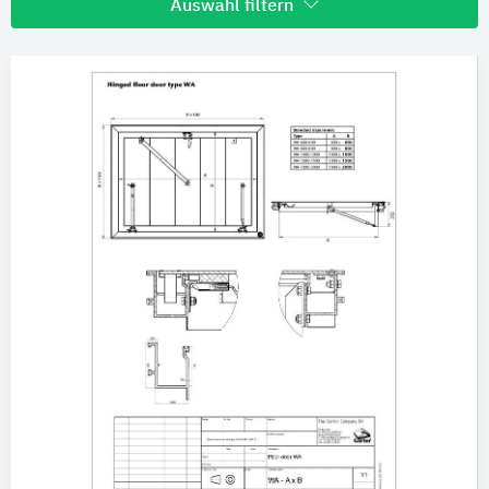
Auswahl filtern
Hersteller
Gorter Deutschland
Marken
Gorter®
Produktkategorie
Schachtabdeckungen
Technische Funktionen
Bitte auswählen