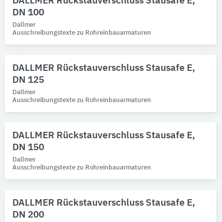
DALLMER Rückstauverschluss Stausafe E,
Dallmer
DN 100
Marken
Dallmer
Ausschreibungstexte zu Rohreinbauarmaturen
Bitte auswählen
Produktkategorie
DALLMER Rückstauverschluss Stausafe E,
DN 125
Funktionsarmaturen
Dallmer
Sicherungsarmaturen
29
Ausschreibungstexte zu Rohreinbauarmaturen
Technische Bauteile
Bitte auswählen
DALLMER Rückstauverschluss Stausafe E,
DN 150
Dallmer
Ausschreibungstexte zu Rohreinbauarmaturen
DALLMER Rückstauverschluss Stausafe E,
DN 200