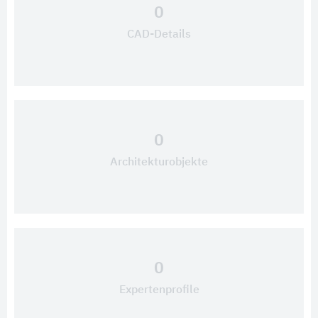
0
CAD-Details
0
Architekturobjekte
0
Expertenprofile