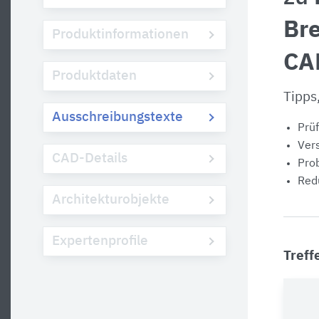
Br
Produktinformationen
CA
Produktdaten
Tipps
Ausschreibungstexte
Prüf
Vers
CAD-Details
Prob
Redu
Architekturobjekte
Expertenprofile
Treff