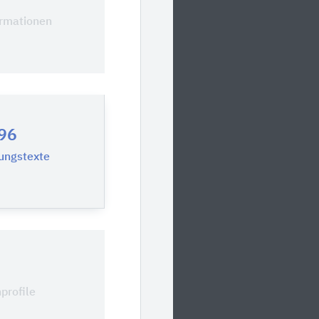
0
ormationen
96
ungstexte
0
profile