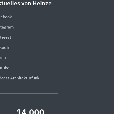
tuelles von Heinze
cebook
stagram
terest
nkedIn
meo
utube
dcast Architekturfunk
14.000