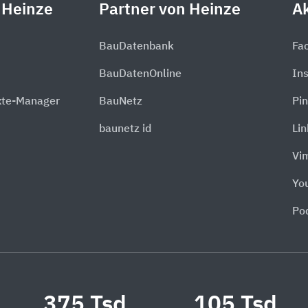
 Heinze
Partner von Heinze
Ak
BauDatenbank
Fa
BauDatenOnline
In
xte-Manager
BauNetz
Pin
baunetz id
Li
Vi
Yo
Po
375 Tsd.
105 Tsd.