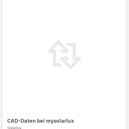
Solarlux
Marken
Bitte auswählen
Produktkategorie
Faltwände
1
Profilsysteme für Fenster/Türen
1
rahmenlose Ganzglasfenster
1
Schiebewände
1
Überdachungen
1
Wintergärten
1
CAD-Daten bei mysolarlux
Solarlux