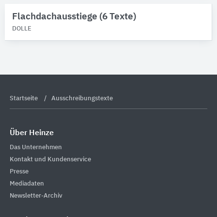
Bitte auswählen
Flachdachausstiege (6 Texte)
DOLLE
Produktkategorie
Dachausstiegs-Klappen
1
Treppen
1
Startseite
Ausschreibungstexte
Über Heinze
Das Unternehmen
Kontakt und Kundenservice
Presse
Mediadaten
Newsletter-Archiv