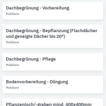
Bitte auswählen
Dachbegrünung - Vorbereitung
Mobilane
Produktkategorie
Pflanzen
21
Dachbegrünungssysteme
3
Dachbegrünung - Bepflanzung (Flachdächer
Schutzwände
2
und geneigte Dächer bis 20°)
Vertikalbegrünungssysteme
1
Mobilane
Dachbegrünung - Pflege
Mobilane
Bodenvorbereitung - Düngung
Mobilane
Pflanzenloch/-graben mind. 400x400mm