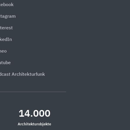
cebook
stagram
terest
nkedIn
meo
utube
dcast Architekturfunk
14.000
Architekturobjekte