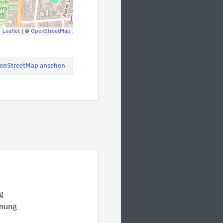
Leaflet
| ©
OpenStreetMap
enStreetMap ansehen
g
anung