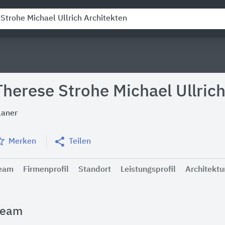
Therese Strohe Michael Ullric
laner
Merken
Teilen
eam
Firmenprofil
Standort
Leistungsprofil
Architektu
Team