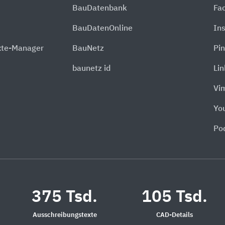
BauDatenbank
Fa
BauDatenOnline
In
xte-Manager
BauNetz
Pin
baunetz id
Li
Vi
Yo
Po
375 Tsd.
105 Tsd.
Ausschreibungstexte
CAD-Details