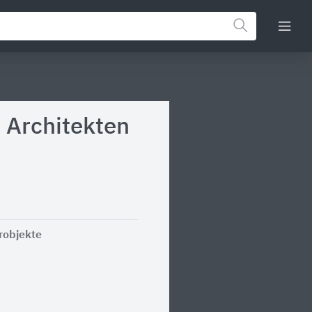
h Architekten
robjekte