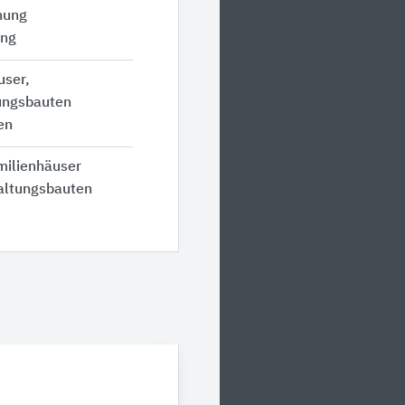
hung
ung
user,
ngsbauten
en
milienhäuser
altungsbauten