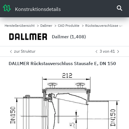
Konstruktionsdetails
Herstellerübersicht
>
Dallmer
>
CAD Produkte
>
Rückstauverschlüsse und Ke
Dallmer (1,408)
zur Struktur
3 von 41
DALLMER Rückstauverschluss Stausafe E, DN 150