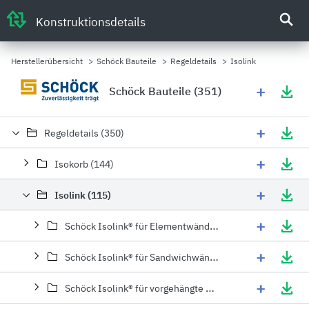
Konstruktionsdetails
Herstellerübersicht
>
Schöck Bauteile
>
Regeldetails
>
Isolink
+
Schöck Bauteile (351)
+
Regeldetails (350)
+
Isokorb (144)
+
Isolink (115)
+
Schöck Isolink® für Elementwände (23)
+
Schöck Isolink® für Sandwichwände (39)
+
Schöck Isolink® für vorgehängte hinterlüftete Fassaden (VHF) (53)