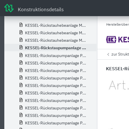
KESSEL-Rückstauhebeanlage Mono Ecolift XL, 2-Motor-Klappen, SPF3000-S3
Konstruktionsdetails
KESSEL-Rückstauhebeanlage Mono Ecolift XL, 2-Motor-Klappen, SPF4500-S3
KESSEL-Rückstauhebeanlage Mono Ecolift XL,2-Motor-Klappen,SPF1400-S3,T0
Herstellerüber
KESSEL-Rückstauhebeanlage Mono Ecolift XL,2-Motor-Klappen,SPF1500-S3,T0
KESSEL-Rückstauhebeanlage Mono Ecolift XL,2-Motor-Klappen,SPF3000-S3,T0
KESSEL-Rückstauhebeanlage Mono Ecolift XL,2-Motor-Klappen,SPF4500-S3,T0
KESSEL-Rückstaupumpanlage Pumpfix F DN 125, Komfort Schaltgerät
zur Struk
KESSEL-Rückstaupumpanlage Pumpfix F DN 125, Komfort Schaltgerät, befliesbar
KESSEL-Rückstaupumpanlage Pumpfix F DN 125, Komfort Schaltgerät, schwarz
KESSEL-Rü
KESSEL-Rückstaupumpanlage Pumpfix F DN 150, Komfort Schaltgerät
KESSEL-Rückstaupumpanlage Pumpfix F DN 150, Komfort Schaltgerät, befliesbar
KESSEL-Rückstaupumpanlage Pumpfix F DN 150, Komfort Schaltgerät, schwarz
KESSEL-Rückstaupumpanlage Pumpfix F DN 200, Komfort Schaltgerät
KESSEL-Rückstaupumpanlage Pumpfix F DN 200, Komfort Schaltgerät, befliesbar
KESSEL-Rückstaupumpanlage Pumpfix F DN 200, Komfort Schaltgerät, schwarz
KESSEL-Rückstaupumpanlage Pumpfix F Schaltgerät Komfort DN 100
KESSEL-Rückstaupumpanlage Pumpfix F Schaltgerät Komfort DN 100, schwarz