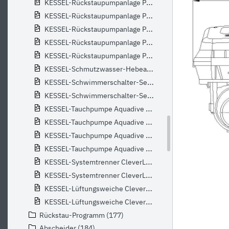
KESSEL-Rückstaupumpanlage Pumpfix F Schaltgerät Komfort, DN 100, befliesbar
KESSEL-Rückstaupumpanlage Pumpfix F o. Spitzende und Muffe
KESSEL-Rückstaupumpanlage Pumpfix F o. Spitzende und Muffe, befliesbar
KESSEL-Rückstaupumpanlage Pumpfix F o. Spitzende und Muffe, schwarz
KESSEL-Rückstaupumpanlage Pumpfix S DN 100, mit schwarzer Abdeckplatte
KESSEL-Schmutzwasser-Hebeanlage Minilift Kunststoff f. Überflurinstallation
KESSEL-Schwimmerschalter-Set GV+Rückstaudoppelverschluss
KESSEL-Schwimmerschalter-Set mit Geruchsverschluss
KESSEL-Tauchpumpe Aquadive GTF 1000 mit Schwimmerschalter, 10 m
KESSEL-Tauchpumpe Aquadive GTF 1000 ohne Schwimmerschalter,10m
KESSEL-Tauchpumpe Aquadive KTP 300 mit Schwimmerschalter,10 m
KESSEL-Tauchpumpe Aquadive KTP 300 ohne Schwimmerschalter,10 m
KESSEL-Systemtrenner CleverLoop L 23000_3D
KESSEL-Systemtrenner CleverLoop L 23000_BM
KESSEL-Lüftungsweiche CleverVent 23001_3D
KESSEL-Lüftungsweiche CleverVent 23001_BM
Rückstau-Programm (177)
Abscheider (184)