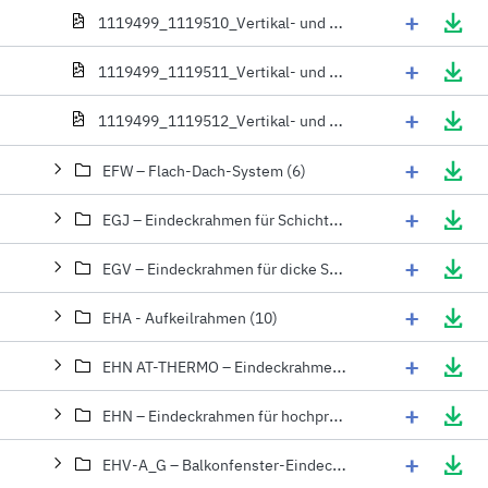
+
1119499_1119510_Vertikal- und Horizontalschnitt_ FPP-V P2_G4, FPU-V P2_G4 preSelect Dachfenster EEV Eindeckrahmen f_r flache, d_nne Eindeckmaterialien - Detail
+
1119499_1119511_Vertikal- und Horizontalschnitt_ PTP-V U3 Dachfenster mit EEV Eindeckrahmen f_r flache, d_nne Eindeckmaterialien - Detail
+
1119499_1119512_Vertikal- und Horizontalschnitt_ FTT U6 Dachfenster mit EEV Eindeckrahmen f_r flache, d_nne Eindeckmaterialien - Detail
+
EFW – Flach-Dach-System (6)
+
EGJ – Eindeckrahmen für Schichtstücke (1)
+
EGV – Eindeckrahmen für dicke Schichtstücke (8)
+
EHA - Aufkeilrahmen (10)
+
EHN AT-THERMO – Eindeckrahmen mit zusätzlicher Thermoisolation (2)
+
EHN – Eindeckrahmen für hochprofilierte Eindeckmaterialien (10)
+
EHV-A_G – Balkonfenster-Eindeckrahmen (1)