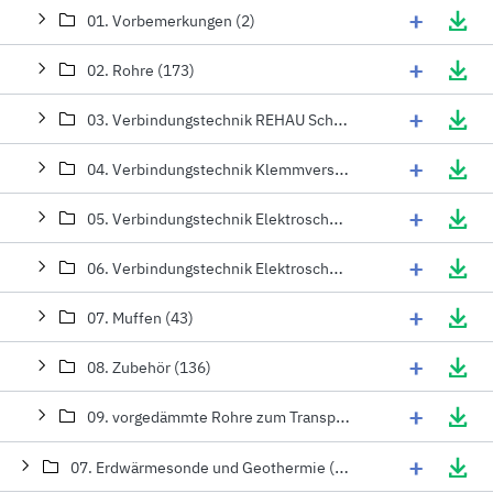
+
01. Vorbemerkungen (2)
+
02. Rohre (173)
+
03. Verbindungstechnik REHAU Schiebehülse (226)
+
04. Verbindungstechnik Klemmverschraubung (4)
+
05. Verbindungstechnik Elektroschweißmuffe FUSAPEX (temperaturbeständig bis 95°C) (55)
+
06. Verbindungstechnik Elektroschweißmuffe für Kaltwassereinsatz (42)
+
07. Muffen (43)
+
08. Zubehör (136)
+
09. vorgedämmte Rohre zum Transport von warmem Trinkwasser (107)
+
07. Erdwärmesonde und Geothermie (376)