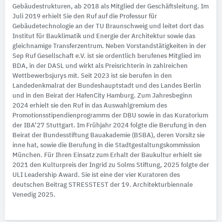
Gebäudestrukturen, ab 2018 als Mitglied der Geschäftsleitung. Im
Juli 2019 erhielt Sie den Ruf auf die Professur für
Gebäudetechnologie an der TU Braunschweig und leitet dort das
Institut für Bauklimatik und Energie der Architektur sowie das
gleichnamige Transferzentrum. Neben Vorstandstätigkeiten in der
Sep Ruf Gesellschaft e.V. ist sie ordentlich berufenes Mitglied im
BDA, in der DASL und wirkt als Preisrichterin in zahlreichen
Wettbewerbsjurys mit. Seit 2023 ist sie berufen in den
Landedenkmalrat der Bundeshauptstadt und des Landes Berlin
und in den Beirat der HafenCity Hamburg. Zum Jahresbeginn
2024 erhielt sie den Ruf in das Auswahlgremium des
Promotionsstipendienprogramms der DBU sowie in das Kuratorium
der IBA’27 Stuttgart. Im Frühjahr 2024 folgte die Berufung in den
Beirat der Bundesstiftung Bauakademie (BSBA), deren Vorsitz sie
inne hat, sowie die Berufung in die Stadtgestaltungskommission
München. Für Ihren Einsatz zum Erhalt der Baukultur erhielt sie
2021 den Kulturpreis der Ingrid zu Solms Stiftung, 2025 folgte der
ULI Leadership Award. Sie ist eine der vier Kuratoren des
deutschen Beitrag STRESSTEST der 19. Architekturbiennale
Venedig 2025.