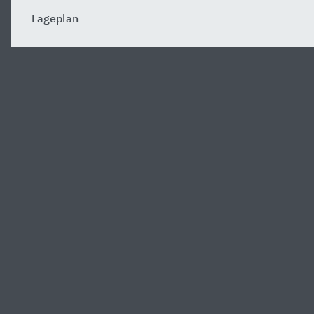
Lageplan
Zurück zur Objektseite
Startseite
Wäschereiquartier
Lageplan
Über Heinze
Services von