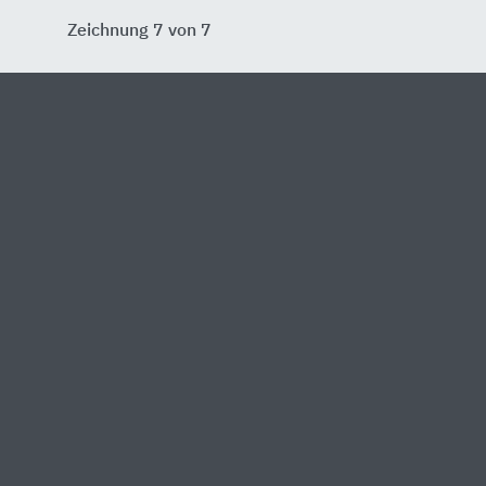
Zeichnung 7 von 7
PDF ansehen
 Heinze
Partner von Heinze
Ak