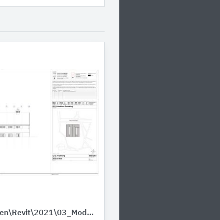
\\lina\vorlagen\Revit\2021\03_Module\Modul_Dächer\KES_BTX_Gebaeude_04_HuK_mullervg.pdf