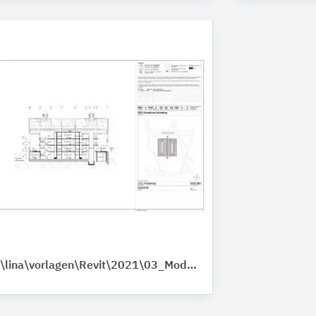
\\lina\vorlagen\Revit\2021\03_Module\Modul_Dächer\KES_BTX_Gebaeude_04_HuK_mullervg.pdf