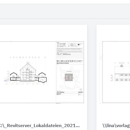
C:\_Revitserver_Lokaldateien_2021\KES_BTX_Gebaeude_04_HuK_mullervg.pdf