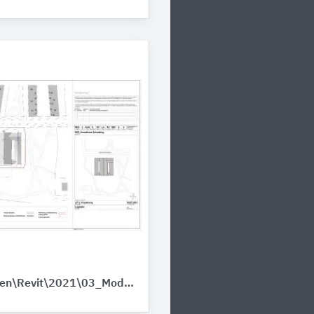
\\lina\vorlagen\Revit\2021\03_Module\Modul_Dächer\KES_BTX_Gebaeude_04_HuK_mullervg.pdf