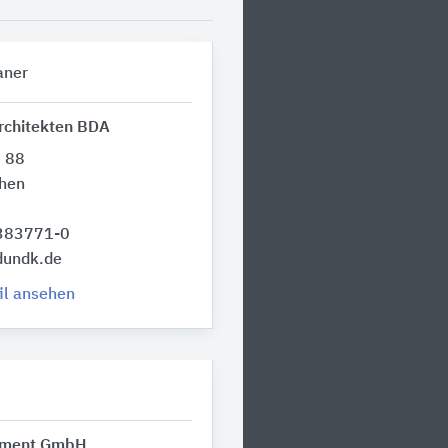
aner
rchitekten BDA
. 88
hen
 383771-0
dundk.de
il ansehen
pment GmbH