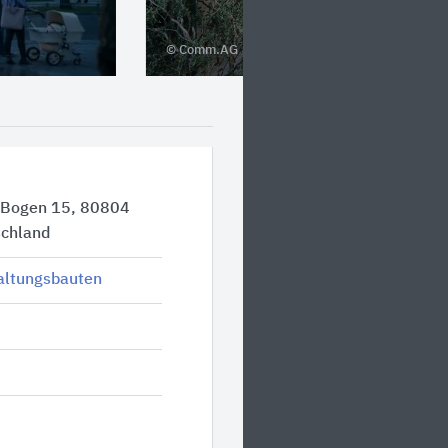
© Comm.AG
-Bogen 15, 80804
chland
altungsbauten