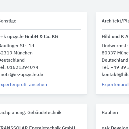
Sonstige
Architekt/Pl
e+k upcycle GmbH & Co. KG
Hild und K A
Gautinger Str. 1d
Lindwurmstr
82319 München
80337 Münc
Deutschland
Deutschland
Tel. 01621394074
Tel. +49 89
j.notz@ek-upcycle.de
kontakt@hil
Expertenprofil ansehen
Expertenprof
Fachplanung: Gebäudetechnik
Bauherr
TRANSSOLAR Energietechnik GmbH
e+k Develo