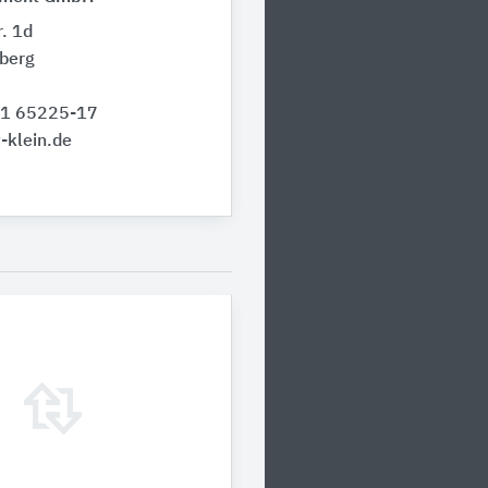
r. 1d
berg
51 65225-17
-klein.de