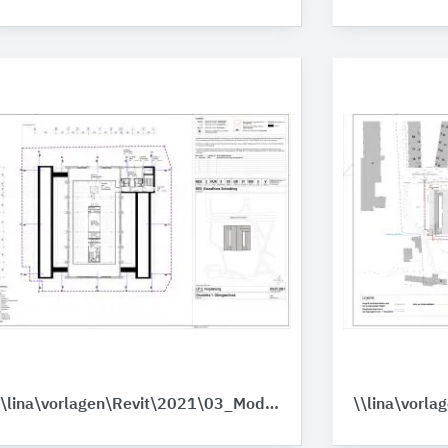
\\lina\vorlagen\Revit\2021\03_Module\Modul_Dächer\KES_BTX_Gebaeude_04_HuK_mullervg.pdf