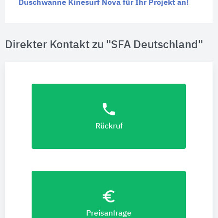
Dusch­wanne Kinesurf Nova für Ihr Projekt an!
Direkter Kontakt zu "SFA Deutschland"
phone
Rückruf
euro_symbol
Preisanfrage