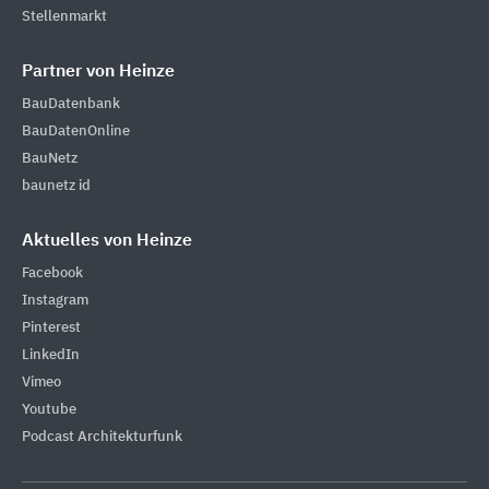
Stellenmarkt
Partner von Heinze
BauDatenbank
BauDatenOnline
BauNetz
baunetz id
Aktuelles von Heinze
Facebook
Instagram
Pinterest
LinkedIn
Vimeo
Youtube
Podcast Architekturfunk